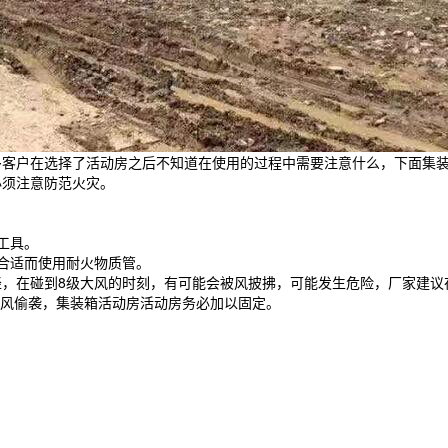
客户在选择了活动房之后不知道在使用的过程中需要注意什么，下面集装
须注意防范火灾。
工具。
合适而使用耐火物质管。
，在碰到8级大风的时刻，有可能会被风披拂，可能发生危险，厂家建议
风偷袭，集装箱活动房活动房务必加以固定。