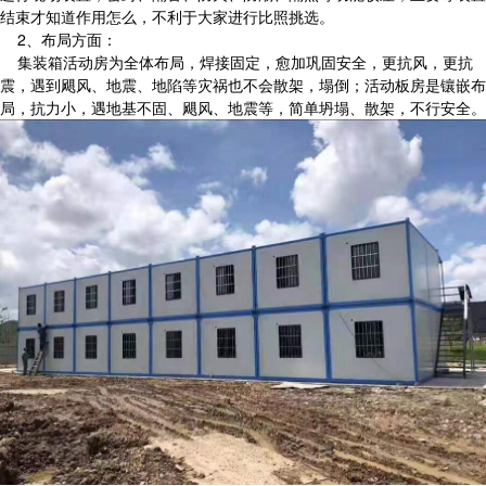
结束才知道作用怎么，不利于大家进行比照挑选。
2、布局方面：
集装箱活动房为全体布局，焊接固定，愈加巩固安全，更抗风，更抗
震，遇到飓风、地震、地陷等灾祸也不会散架，塌倒；活动板房是镶嵌布
局，抗力小，遇地基不固、飓风、地震等，简单坍塌、散架，不行安全。