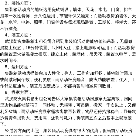
3、装饰方面：
集装箱活动房的地板选用瓷砖铺设，墙体、天花、水电、门窗、排气
扇等一次性装饰，永久性运用，节能环保又漂亮；而活动板房的墙体、天
花、水管、电路、照明、门窗等设备需求现场装置，工期长、损耗大、还
不行漂亮。
4、装置方面：
武汉
防火集装箱
出租公司介绍到集装箱活动房能够整箱吊装，无需做
混凝土根底，15分钟装置、1小时入住，接上电源即可运用；而活动板房
的装置需求做混凝土根底，建立主体，装墙体，吊天花，装置水电等，需
求时间长。
5、运用方面：
集装箱活动房描绘愈加人性化，住人、工作愈加舒畅，能够随时添加
或削减房间个数，便利灵敏；而活动板房隔音、防火功能较差，住人、工
作舒适度通常，装置后固定成型，不能再暂时增减房间数目。
6、搬家方面：
武汉防火集装箱出租公司告诉大家集装箱活动房搬家无需离散，房间
里边物品能够随箱子一同移动，无损耗，可吊装、搬家一千次以上，又便
利又省钱；而活动板房搬家需求离散再装置，物品还得拾掇稳当，且每次
拆装资料损耗大、费用高，还耗时耗力，拆装四五次之后基本上就报废
了。
经过各方面的比照，集装箱活动房具有很大的优势，但当前活动板房