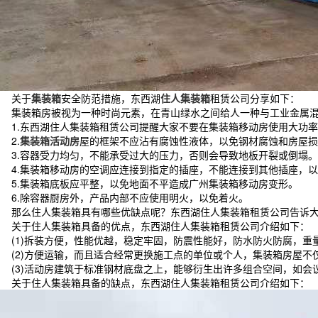
关于
集装箱
安全防范措施，东西湖
住人集装箱
租赁公司分享如下：
集装箱房被视为一种时尚元素，在青山绿水之间给人一种与工业金属混
1.东西湖住人集装箱租赁公司提醒大家不要在集装箱移动房使用大功率
2.
集装箱活动房
屋的框架不应沾有腐蚀性液体，以免钢材腐蚀和房屋损
3.容器受力均匀，不能承受过大的压力，否则会导致地板开裂或倒塌。
4.集装箱移动房的空调应连接到指定的插座，不能连接到其他插座，以
5.集装箱底板应平整，以免地面不平造成广州集装箱移动房变形。
6.除容器厨房外，产品内部不应使用明火，以免着火。
那么住人集装箱具有哪些优缺点呢？东西湖住人集装箱租赁公司告诉
关于住人集装箱具备的优点，东西湖住人集装箱租赁公司介绍如下：
(1)拆装方便，性能优越，稳定牢固，防震性能好，防水防火防腐，重
(2)方便运输，而且适合经常更换施工点的单位或个人，集装箱房屋不
(3)活动房建筑于标准钢材底盘之上，能够衍生出许多组合空间，如会议室
关于住人集装箱具备的缺点，东西湖住人集装箱租赁公司介绍如下：