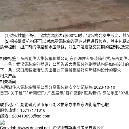
(1)防火性能不好，当燃烧温度达到600℃时，钢结构会发生形变，
(2)相关监督机构还可以对房屋集装箱的建造过程进行检查，其中包括
质量控制，出厂前的电路和水压测试，对生产进度及交货期的控制以及交
相关标签：
东西湖住人集装箱租赁公司
,
东西湖住人集装箱租赁
,
东西湖住
上一条：
武汉集装箱别墅设计公司告诉大家集装箱别墅结构是如何设计的
下一条：
汉口集装箱活动房出租公司讲解集装箱房屋结构设计的要求
相关产品
相关新闻
东西湖住人集装箱租赁公司分享集装箱安全防范措施
2023-10-10
首页
/
关于我们
/
新闻资讯
/
产品展示
/
客户案例
/
联系我们
/
网站地图
/
XM
联系地址：湖北省武汉市东西湖区柏泉办事处东湖街道中心墩
服务热线：15717171816
邮箱：280419693@qq.com
Copyright©www.delaosi.net 武汉德劳斯集成房屋有限公司