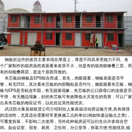
钢板折边件的差异主要表现在厚度上，厚度不同其承受能力不同。各
个厂家制作的箱房虽然表面看来差异不大，但是有的箱房能够叠三层，而
有的却能叠两层，是这个原因导致的。
夹芯板由钢板及EPS组合而成，首先，肉眼观看，钢板表面是否平
整，有无凹坑，其次看夹芯板的内部颗粒是否均匀，侧面观看夹芯板，钢
板与EPS是否粘连牢固，有无脱落现象，夹芯板的公口跟母口的连接是否
平滑，有无翘边现象，好的夹芯板可有效降低火灾发生的危害，可让厂家
出具夹芯板的相应证书，以此佐证其性能优劣。
武汉防火集装箱租赁公司介绍到住人集装箱活动房运输方便,具有很强
的流动性，尤其适合需要经常更换施工点的单位(例如快递运输点之类)，
可重复拆装，不影响二次使用，另外此种箱房还可以衍生出许多组合空
间。如会议室、宿舍、厨房、卫生间，办公室等，拆装方便,性能优良,稳