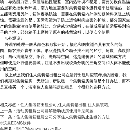
响，导热能力强，保温隔热性能差，室内热环境不稳定，需要另设保温隔
热层有效控制热环境，南方地区需要对集装箱箱体进行遮阳处理隔热，省
去能耗费用另外，箱体容易锈蚀，需要在集装箱内外涂防锈涂料来阻止锈
蚀。需要注意的是，国际海运为了防止运输时病虫害的扩散，部分国家生
产的集装箱油漆使用铬酸盐、含磷或含铅涂料，在做成店铺前需要鉴别箱
子的产地，部分箱子上磨掉了原有的残留涂料，以便安全使用
4.外观设计
外观的处理一般从颜色和形状开始，颜色和图案适合具有文艺的范
围。顾客推介青年团体。形状是指几个箱子按不同的尺寸、角度、高度排
列，自己搭建架空、阳台、走廊等空间。这是建筑设计的基础构成方法，
但即使是外行也要尝试，注意不要出现棱角分明的三角空间和人体不能使
用的空间。
以上就是我们住人集装箱出租公司在进行出租时应该考虑的因素。我
们初期对集装箱房一无所知，所以租一个集装箱房装修是个好办法，而不
是直接买一个，济南住人集装箱房出租是一个很好的选择方式。
相关标签：
住人集装箱出租公司
,
住人集装箱出租
,
住人集装箱
,
上一条：
活动房租赁公司讲解活动板房使用常见问题
下一条：
住人集装箱租赁公司分享住人集装箱防止生锈的方法
©筑巢ECMS软件
备案号：
鄂ICP备2021004775号-1