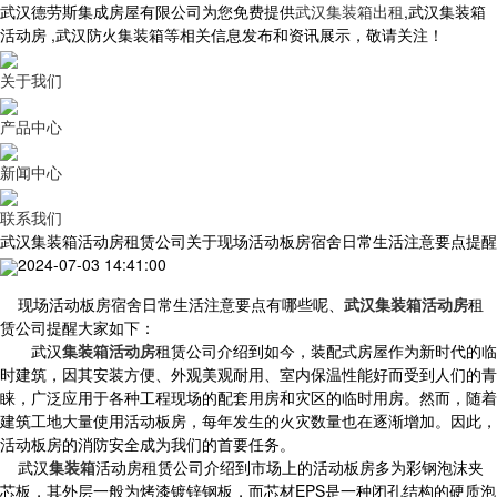
武汉德劳斯集成房屋有限公司为您免费提供
武汉集装箱出租
,武汉集装箱
活动房 ,武汉防火集装箱等相关信息发布和资讯展示，敬请关注！
关于我们
产品中心
新闻中心
联系我们
武汉集装箱活动房租赁公司关于现场活动板房宿舍日常生活注意要点提醒
2024-07-03 14:41:00
现场活动板房宿舍日常生活注意要点有哪些呢、
武汉集装箱活动房
租
赁公司提醒大家如下：
武汉
集装箱活动房
租赁公司介绍到如今，装配式房屋作为新时代的临
时建筑，因其安装方便、外观美观耐用、室内保温性能好而受到人们的青
睐，广泛应用于各种工程现场的配套用房和灾区的临时用房。然而，随着
建筑工地大量使用活动板房，每年发生的火灾数量也在逐渐增加。因此，
活动板房的消防安全成为我们的首要任务。
武汉
集装箱
活动房租赁公司介绍到市场上的活动板房多为彩钢泡沫夹
芯板，其外层一般为烤漆镀锌钢板，而芯材EPS是一种闭孔结构的硬质泡