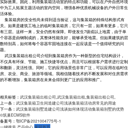
实际效果。因此，利用集装箱活动室的特点和功能，可以在户外自然环境
中为工人拓展主题活动的室内空间，增强各种优质机械设备的户外日常生
活体验。
集装箱房的安全性尚未得到适当验证，这与集装箱的特殊结构形式有
关。如果是建筑工地上的临时集装箱房，它只有一层，如果有更多，它只
有三层。这样一来，安全仍然有保障。即使发生7级或以上地震，由于单
个容器是由钢制成的，其整体性能良好，能够承受地震。但如果建筑的层
数特别高，如何将每个容器牢固地连接在一起应该是一个值得研究的问
题。
武汉集装箱出租公司介绍到集装箱房作为一种新型的住宅结构设计，
不仅具有环保、节能、施工快捷等优点，而且可以根据客户需求进行定制
和翻新，灵活性强。同时，它的应用场景也非常广泛，可以应用在临时住
房、农业、商业、旅游等领域。我相信随着技术的不断发展和对住房需求
的不断增加，集装箱房在未来会得到更广泛的应用和推广。
相关标签：
武汉集装箱出租公司
,
武汉集装箱出租
,
集装箱出租公司
,
上一条：
武汉集装箱卫生间造建公司浅谈集装箱活动房常见的用途
下一条：
武汉集装箱别墅造建公司浅谈如何体现活动集装箱别墅的优势
©筑巢ECMS软件
备案号：
鄂ICP备2021004775号-1
一键拨号
产品中心
返回首页